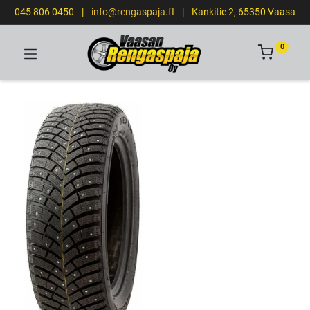
045 806 0450
|
info@rengaspaja.fI
|
Kankitie 2, 65350 Vaasa
0