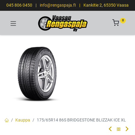
045 806 0450
|
info@rengaspaja.fI
|
Kankitie 2, 65350 Vaasa
0
Kauppa
175/65R14 86S BRIDGESTONE BLIZZAK ICE XL