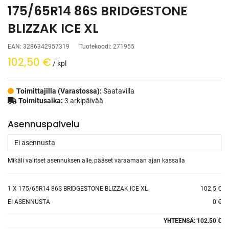
175/65R14 86S BRIDGESTONE
BLIZZAK ICE XL
EAN:
3286342957319
Tuotekoodi:
271955
102,50
€
/ kpl
Toimittajilla (Varastossa):
Saatavilla
Toimitusaika:
3 arkipäivää
Asennuspalvelu
Mikäli valitset asennuksen alle, pääset varaamaan ajan kassalla
1
X 175/65R14 86S BRIDGESTONE BLIZZAK ICE XL
102.5 €
EI ASENNUSTA
0 €
YHTEENSÄ:
102.50 €