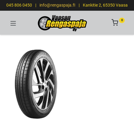
045 806 0450
|
info@rengaspaja.fI
|
Kankitie 2, 65350 Vaasa
0