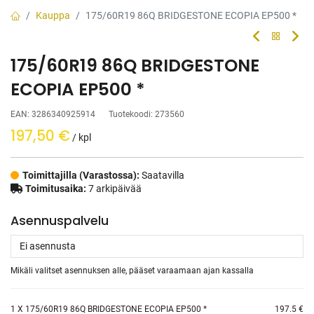
Kauppa
175/60R19 86Q BRIDGESTONE ECOPIA EP500 *
175/60R19 86Q BRIDGESTONE
ECOPIA EP500 *
EAN:
3286340925914
Tuotekoodi:
273560
197,50
€
/ kpl
Toimittajilla (Varastossa):
Saatavilla
Toimitusaika:
7 arkipäivää
Asennuspalvelu
Mikäli valitset asennuksen alle, pääset varaamaan ajan kassalla
1
X 175/60R19 86Q BRIDGESTONE ECOPIA EP500 *
197.5 €