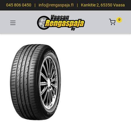
045 806 0450
|
info@rengaspaja.fI
|
Kankitie 2, 65350 Vaasa
0