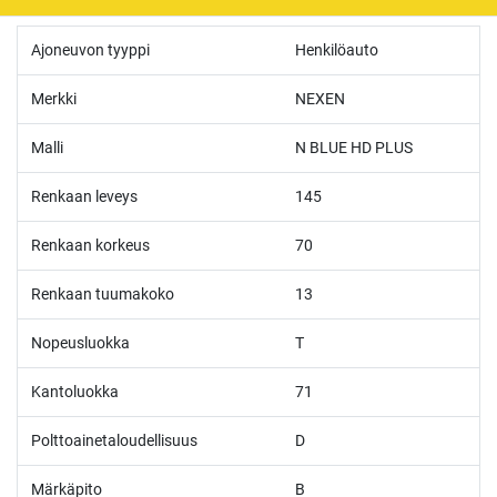
Ajoneuvon tyyppi
Henkilöauto
Merkki
NEXEN
Malli
N BLUE HD PLUS
Renkaan leveys
145
Renkaan korkeus
70
Renkaan tuumakoko
13
Nopeusluokka
T
Kantoluokka
71
Polttoainetaloudellisuus
D
Märkäpito
B