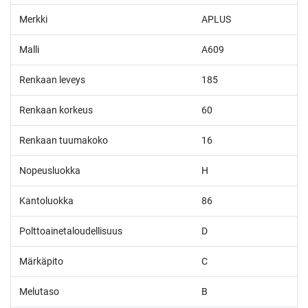
Merkki
APLUS
Malli
A609
Renkaan leveys
185
Renkaan korkeus
60
Renkaan tuumakoko
16
Nopeusluokka
H
Kantoluokka
86
Polttoainetaloudellisuus
D
Märkäpito
C
Melutaso
B