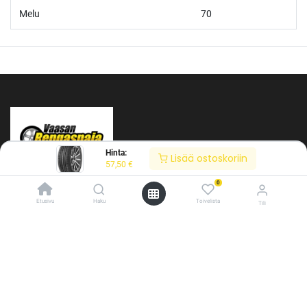
Melu
70
Hinta:
Lisää ostoskoriin
57,50
€
0
Etusivu
Haku
Toivelista
Tili
/* ---------------------------------------------------------- Vaasan Rengaspaja –
typografia + väriteema (Odoo CSS-injektio) ---------------------------------------------
Tietoja meistä
------------- */ /* Fontit Google Fontsista */ @import
url('https://fonts.googleapis.com/css2?
Vaasan Rengaspaja Oy
family=Bebas+Neue&family=Inter:wght@400;500;600&display=swap');
Y-tunnus: 2484904-1
/* Brändivärit muuttujina */ :root { --vr-yellow: #F4D521; /* Pääkeltainen
Kankitie 2
*/ --vr-gold: #BA9517; /* Tummempi kulta (hover, korostukset) */ --vr-
65350 Vaasa