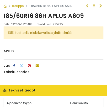
Kauppa
185/60R16 86H APLUS A609
185/60R16 86H APLUS A609
EAN:
6924064120488
Tuotekoodi:
275235
Tällä tuotteella ei ole kelvollista yhdistelmää.
APLUS
Jaa
Toimitusehdot
Tekniset tiedot
Ajoneuvon tyyppi
Henkilöauto