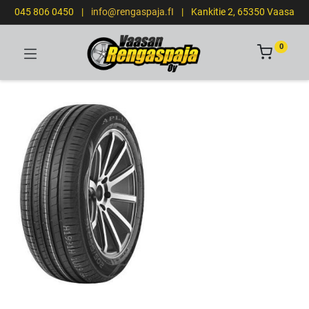
045 806 0450
|
info@rengaspaja.fI
|
Kankitie 2, 65350 Vaasa
0