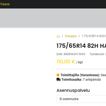
0 Vaasa
RENKAAT
VANTEET
PALVELUT
RAHOITUS
Kauppa
175/65R14 82H
175/65R14 82H 
EAN:
8808563413693
Tuotekoodi:
110,00
€
/ kpl
Toimittajilla (Varastossa):
Saa
Toimitusaika:
7 arkipäivää
Asennuspalvelu