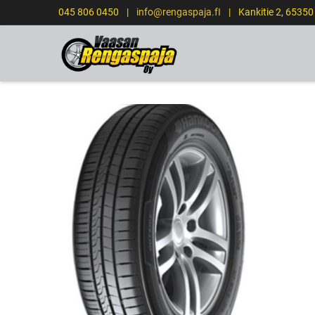
045 806 0450
|
info@rengaspaja.fI
|
Kankitie 2, 6535
ETUSIVU