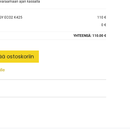
et varaamaan ajan kassalla
GY ECO2 K425
110 €
0 €
YHTEENSÄ:
110.00 €
ää ostoskoriin
lle