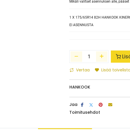
Mikäli valitset asennuksen alle, pääs
1
X 175/65R14 82H HANKOOK KINER
EI ASENNUSTA
Lis
Vertaa
Lisää toivelista
HANKOOK
Jaa
Toimitusehdot