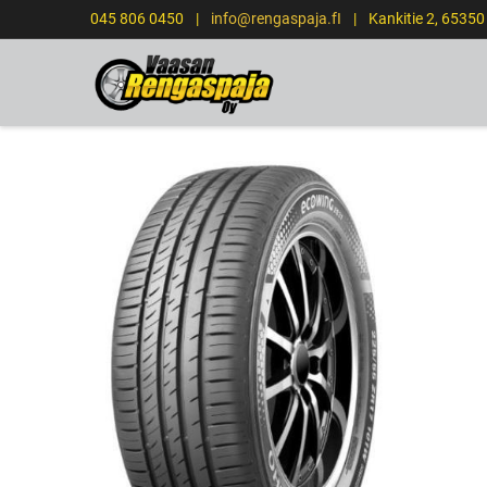
045 806 0450
|
info@rengaspaja.fI
|
Kankitie 2, 6535
ETUSIVU