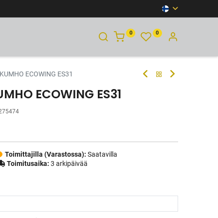
0
0
YHTEYSTIEDOT
T KUMHO ECOWING ES31
KUMHO ECOWING ES31
275474
Toimittajilla (Varastossa):
Saatavilla
Toimitusaika:
3 arkipäivää