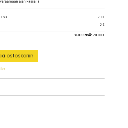
et varaamaan ajan kassalla
 ES31
70 €
0 €
YHTEENSÄ:
70.00 €
ää ostoskoriin
lle