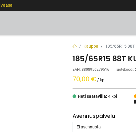
0 Vaasa
RENKAAT
VANTEET
PALVELUT
RAHOITUS
Kauppa
185/65R15 88
185/65R15 88T 
EAN:
8808956279516
Tuotekoodi:
70,00
€
/ kpl
Heti saatavilla:
4 kpl
Asennuspalvelu