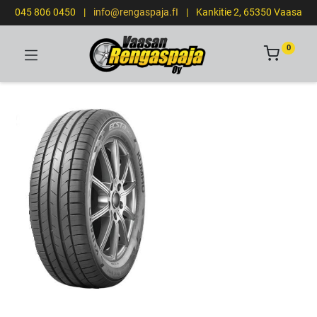
045 806 0450
|
info@rengaspaja.fI
|
Kankitie 2, 65350 Vaasa
0