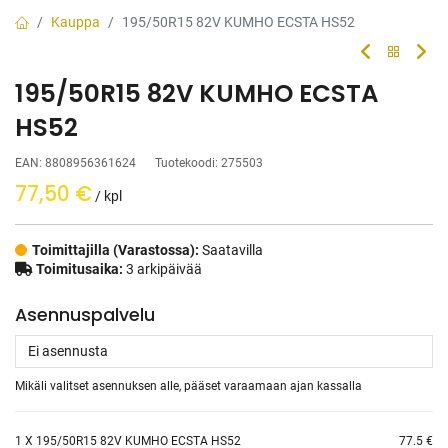
Kauppa
195/50R15 82V KUMHO ECSTA HS52
195/50R15 82V KUMHO ECSTA
HS52
EAN:
8808956361624
Tuotekoodi:
275503
77,50
€
/ kpl
Toimittajilla (Varastossa):
Saatavilla
Toimitusaika:
3 arkipäivää
Asennuspalvelu
Mikäli valitset asennuksen alle, pääset varaamaan ajan kassalla
1
X 195/50R15 82V KUMHO ECSTA HS52
77.5 €