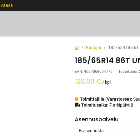
0 Vaasa
RENKAAT
VANTEET
PALVELUT
RAHOITUS
Kauppa
185/65R14 86T
185/65R14 86T U
EAN:
4024068004776
Tuotekoodi:
120,00
€
/ kpl
Toimittajilla (Varastossa):
Saa
Toimitusaika:
7 arkipäivää
Asennuspalvelu