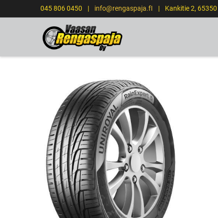
045 806 0450
|
info@rengaspaja.fI
|
Kankitie 2, 6535
ETUSIVU