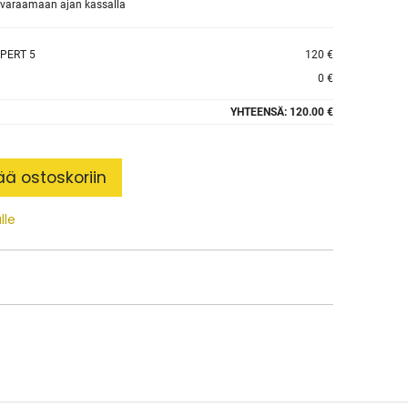
et varaamaan ajan kassalla
PERT 5
120 €
0 €
YHTEENSÄ:
120.00 €
ää ostoskoriin
lle