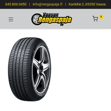
045 806 0450
|
info@rengaspaja.fI
|
Kankitie 2, 65350 Vaasa
0