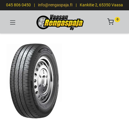
045 806 0450
|
info@rengaspaja.fI
|
Kankitie 2, 65350 Vaasa
0