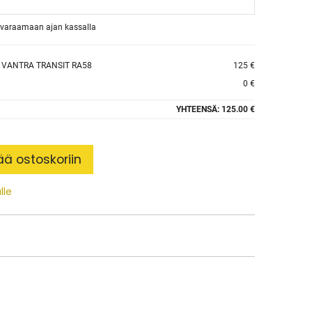
et varaamaan ajan kassalla
 VANTRA TRANSIT RA58
125 €
0 €
YHTEENSÄ:
125.00 €
ää ostoskoriin
lle