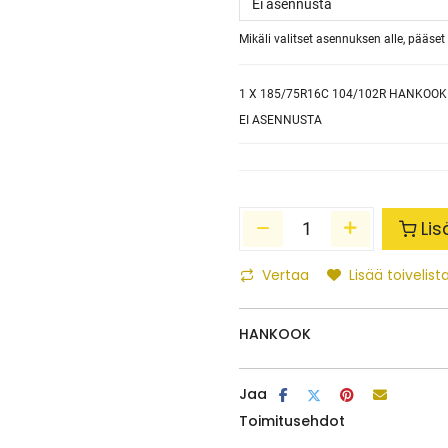
Mikäli valitset asennuksen alle, pääs
1
X 185/75R16C 104/102R HANKOOK
EI ASENNUSTA
Lis
Vertaa
Lisää toivelista
HANKOOK
Jaa
Toimitusehdot