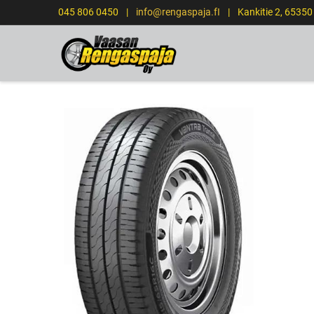
045 806 0450
|
info@rengaspaja.fI
|
Kankitie 2, 6535
ETUSIVU