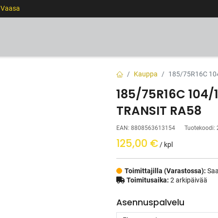
0 Vaasa
RENKAAT
VANTEET
PALVELUT
RAHOITUS
Kauppa
185/75R16C 10
185/75R16C 104
TRANSIT RA58
EAN:
8808563613154
Tuotekoodi:
125,00
€
/ kpl
Toimittajilla (Varastossa):
Saa
Toimitusaika:
2 arkipäivää
Asennuspalvelu