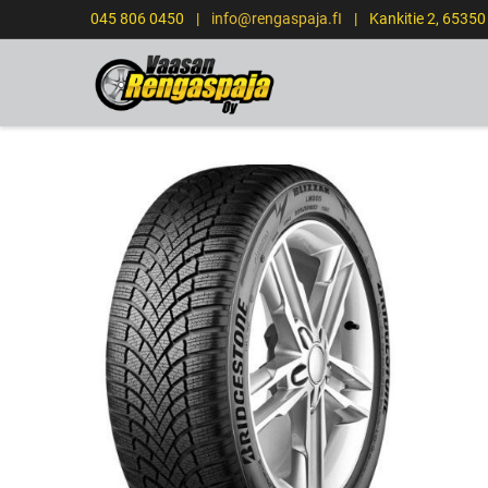
045 806 0450
|
info@rengaspaja.fI
|
Kankitie 2, 6535
ETUSIVU