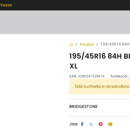
0 Vaasa
RENKAAT
VANTEET
PALVELUT
RAHOITUS
Kauppa
195/45R16 84H
195/45R16 84H 
XL
EAN:
3286341529814
Tuotekoodi:
Tällä tuotteella ei ole kelvollis
BRIDGESTONE
Jaa