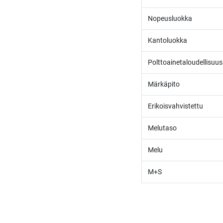
Nopeusluokka
Kantoluokka
Polttoainetaloudellisuus
Märkäpito
Erikoisvahvistettu
Melutaso
Melu
M+S
/* ---------------------------------------------------------- Vaasan Rengaspaja – typogr
url('https://fonts.googleapis.com/css2?family=Bebas+Neue&family=Inter:
Tummempi kulta (hover, korostukset) */ --vr-dark: #1F1F1F; /* Uusi melkein m
------------------ */ /* Leipäteksti ja perus-UI */ body, p, li, input, textarea