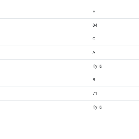
H
84
C
A
Kyllä
B
71
Kyllä
afia + väriteema (Odoo CSS-injektio) ---------------------------------------------------
wght@400;500;600&display=swap'); /* Brändivärit muuttujina */ :root { -
usta */ --vr-gray: #CDCECF; /* Vaalea harmaa taustasävy */ --vr-white: #FFFFF
, button, select { font-family: 'Inter', -apple-system, BlinkMacSystemFont, "Sego