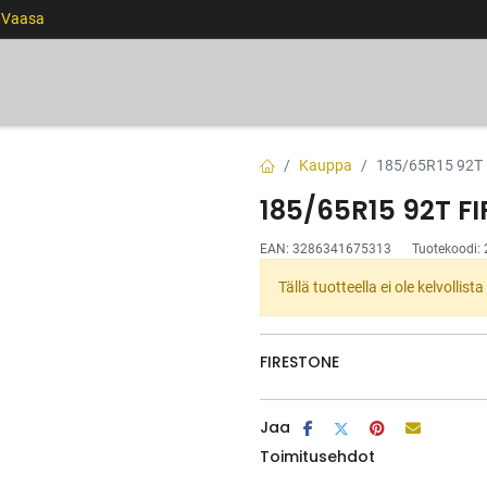
0 Vaasa
RENKAAT
VANTEET
PALVELUT
RAHOITUS
Kauppa
185/65R15 92T
185/65R15 92T F
EAN:
3286341675313
Tuotekoodi:
Tällä tuotteella ei ole kelvollis
FIRESTONE
Jaa
Toimitusehdot