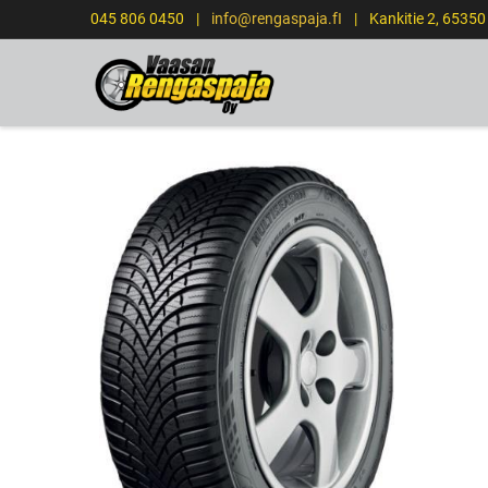
045 806 0450
|
info@rengaspaja.fI
|
Kankitie 2, 6535
ETUSIVU