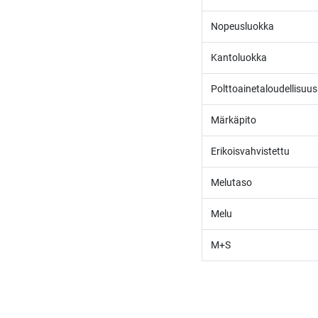
Nopeusluokka
Kantoluokka
Polttoainetaloudellisuus
Märkäpito
Erikoisvahvistettu
Melutaso
Melu
M+S
/* ---------------------------------------------------------- Vaasan Rengaspaja – typogr
url('https://fonts.googleapis.com/css2?family=Bebas+Neue&family=Inter:
Tummempi kulta (hover, korostukset) */ --vr-dark: #1F1F1F; /* Uusi melkein m
------------------ */ /* Leipäteksti ja perus-UI */ body, p, li, input, textarea