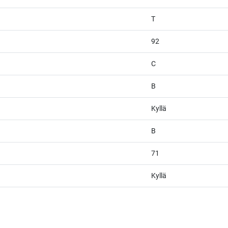
T
92
C
B
Kyllä
B
71
Kyllä
afia + väriteema (Odoo CSS-injektio) ---------------------------------------------------
wght@400;500;600&display=swap'); /* Brändivärit muuttujina */ :root { -
usta */ --vr-gray: #CDCECF; /* Vaalea harmaa taustasävy */ --vr-white: #FFFFF
, button, select { font-family: 'Inter', -apple-system, BlinkMacSystemFont, "Sego