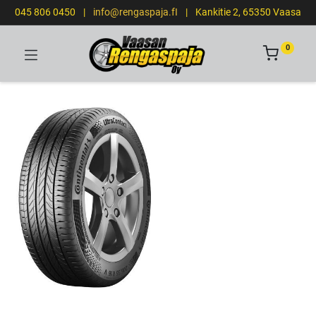
045 806 0450
|
info@rengaspaja.fI
|
Kankitie 2, 65350 Vaasa
0