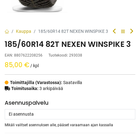
Kauppa
185/60R14 82T NEXEN WINSPIKE 3
185/60R14 82T NEXEN WINSPIKE 3
EAN:
8807622208256
Tuotekoodi:
293038
85,00
€
/ kpl
Toimittajilla (Varastossa):
Saatavilla
Toimitusaika:
3 arkipäivää
Asennuspalvelu
Mikäli valitset asennuksen alle, pääset varaamaan ajan kassalla