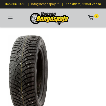
045 806 0450
|
info@rengaspaja.fI
|
Kankitie 2, 65350 Vaasa
0