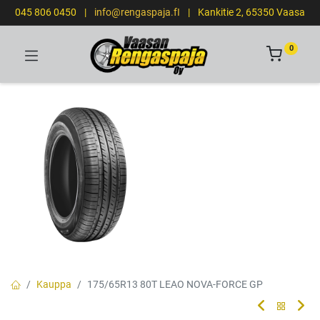
045 806 0450
|
info@rengaspaja.fI
|
Kankitie 2, 65350 Vaasa
0
Kauppa
175/65R13 80T LEAO NOVA-FORCE GP