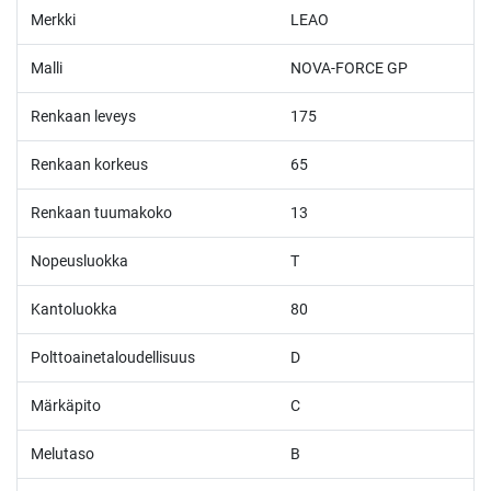
Merkki
LEAO
Malli
NOVA-FORCE GP
Renkaan leveys
175
Renkaan korkeus
65
Renkaan tuumakoko
13
Nopeusluokka
T
Kantoluokka
80
Polttoainetaloudellisuus
D
Märkäpito
C
Melutaso
B