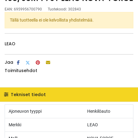
EAN:
6959956700790
Tuotekoodi:
302843
Tällä tuotteella ei ole kelvollista yhdistelmää.
LEAO
Jaa
Toimitusehdot
Tekniset tiedot
Ajoneuvon tyyppi
Henkilöauto
Merkki
LEAO