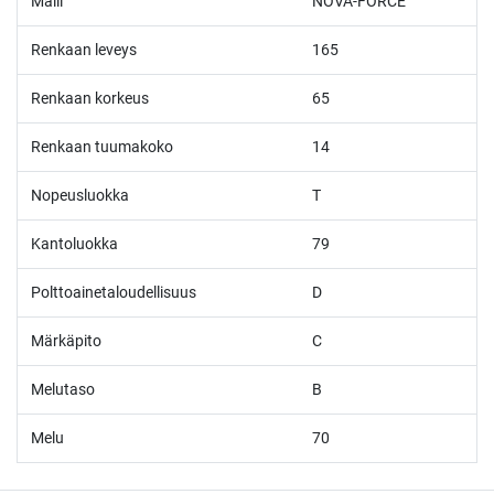
Malli
NOVA-FORCE
Renkaan leveys
165
Renkaan korkeus
65
Renkaan tuumakoko
14
Nopeusluokka
T
Kantoluokka
79
Polttoainetaloudellisuus
D
Märkäpito
C
Melutaso
B
Melu
70