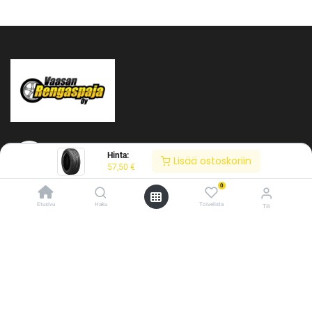
Hinta:
Lisää ostoskoriin
57,50
€
0
Tietoja meistä
Etusivu
Haku
Toivelista
Tili
Vaasan Rengaspaja Oy
/* ---------------------------------------------------------- Vaasan Rengaspaja –
Y-tunnus: 2484904-1
typografia + väriteema (Odoo CSS-injektio) ---------------------------------------------
Kankitie 2
------------- */ /* Fontit Google Fontsista */ @import
65350 Vaasa
url('https://fonts.googleapis.com/css2?
Puh. 045 8060 450
family=Bebas+Neue&family=Inter:wght@400;500;600&display=swap');
info@rengaspaja
/* Brändivärit muuttujina */ :root { --vr-yellow: #F4D521; /* Pääkeltainen
*/ --vr-gold: #BA9517; /* Tummempi kulta (hover, korostukset) */ --vr-