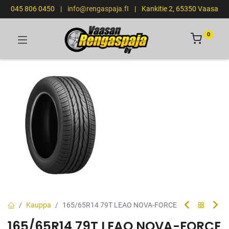
045 806 0450
|
info@rengaspaja.fI
|
Kankitie 2, 65350 Vaasa
0
Kauppa
165/65R14 79T LEAO NOVA-FORCE
165/65R14 79T LEAO NOVA-FORCE