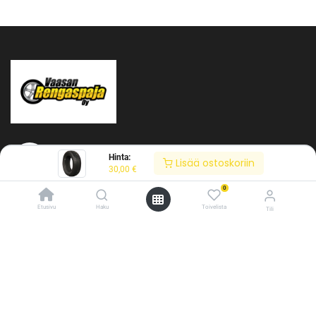
Hinta:
Lisää ostoskoriin
30,00
€
0
Tietoja meistä
Etusivu
Haku
Toivelista
Tili
Vaasan Rengaspaja Oy
/* ---------------------------------------------------------- Vaasan Rengaspaja –
Y-tunnus: 2484904-1
typografia + väriteema (Odoo CSS-injektio) ---------------------------------------------
Kankitie 2
------------- */ /* Fontit Google Fontsista */ @import
65350 Vaasa
url('https://fonts.googleapis.com/css2?
Puh. 045 8060 450
family=Bebas+Neue&family=Inter:wght@400;500;600&display=swap');
info@rengaspaja
/* Brändivärit muuttujina */ :root { --vr-yellow: #F4D521; /* Pääkeltainen
*/ --vr-gold: #BA9517; /* Tummempi kulta (hover, korostukset) */ --vr-