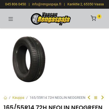
045 806 0450
|
info@rengaspaja.fI
|
Kankitie 2, 65350 Vaasa
0
Kauppa
165/55R14 72H NEOLIN NEOGREEN
165/55R14 72H NEOLIN NEOGREEN