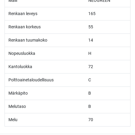
Malli
NEOGREEN
Renkaan leveys
165
Renkaan korkeus
55
Renkaan tuumakoko
14
Nopeusluokka
H
Kantoluokka
72
Polttoainetaloudellisuus
C
Märkäpito
B
Melutaso
B
Melu
70