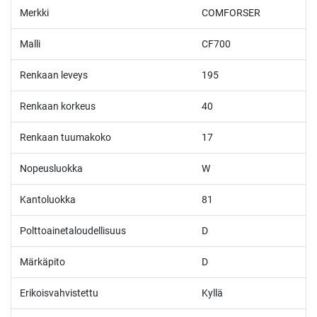
Merkki
COMFORSER
Malli
CF700
Renkaan leveys
195
Renkaan korkeus
40
Renkaan tuumakoko
17
Nopeusluokka
W
Kantoluokka
81
Polttoainetaloudellisuus
D
Märkäpito
D
Erikoisvahvistettu
Kyllä