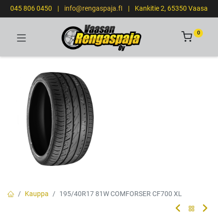
045 806 0450
|
info@rengaspaja.fI
|
Kankitie 2, 65350 Vaasa
0
Kauppa
195/40R17 81W COMFORSER CF700 XL