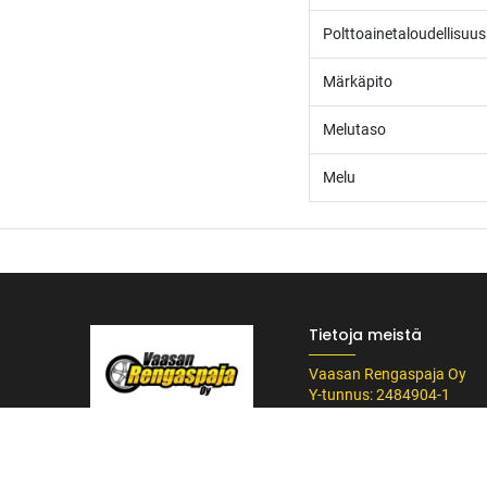
Polttoainetaloudellisuus
Märkäpito
Melutaso
Melu
Tietoja meistä
Vaasan Rengaspaja Oy
Y-tunnus: 2484904-1
Kankitie 2
/* ---------------------------------------------------------- Vaasan Rengaspaja – typogr
65350 Vaasa
url('https://fonts.googleapis.com/css2?family=Bebas+Neue&family=Inter:
Puh. 045 8060 450
Tummempi kulta (hover, korostukset) */ --vr-dark: #1F1F1F; /* Uusi melkein m
info@rengaspaja
------------------ */ /* Leipäteksti ja perus-UI */ body, p, li, input, textarea