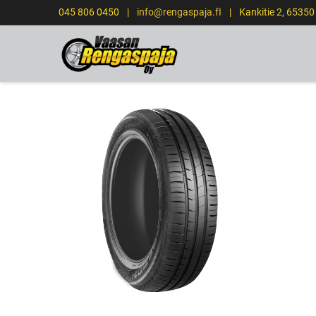
045 806 0450
|
info@rengaspaja.fI
|
Kankitie 2, 6535
ETUSIVU