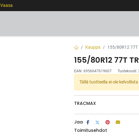
0 Vaasa
RENKAAT
VANTEET
PALVELUT
RAHOITUS
Kauppa
155/80R12 77T
155/80R12 77T T
EAN:
6956647619607
Tuotekoodi:
Tällä tuotteella ei ole kelvollis
TRACMAX
Jaa
Toimitusehdot