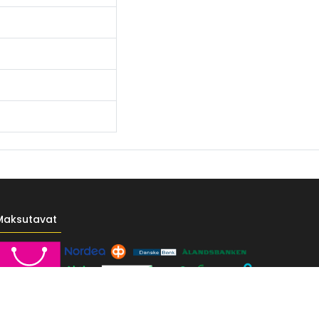
Maksutavat
------- */ /* Fontit Google Fontsista */ @import
-vr-yellow: #F4D521; /* Pääkeltainen */ --vr-gold: #BA9517; /*
F; /* Valkoinen */ } /* --------------------------- Perustypografia ---------
e UI", sans-serif; font-size: 16px; font-weight: 400; line-height: 1.55; color: