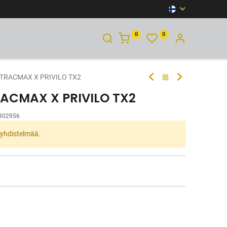
0
0
YHTEYSTIEDOT
 TRACMAX X PRIVILO TX2
RACMAX X PRIVILO TX2
302956
ta yhdistelmää.