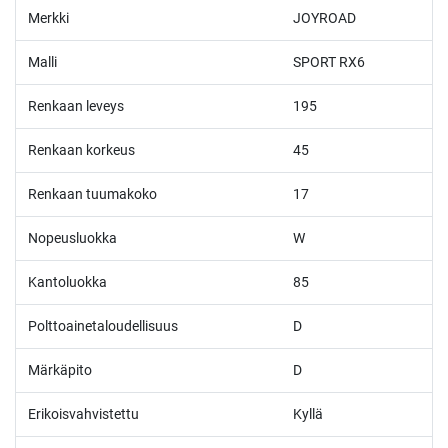
Merkki
JOYROAD
Malli
SPORT RX6
Renkaan leveys
195
Renkaan korkeus
45
Renkaan tuumakoko
17
Nopeusluokka
W
Kantoluokka
85
Polttoainetaloudellisuus
D
Märkäpito
D
Erikoisvahvistettu
Kyllä