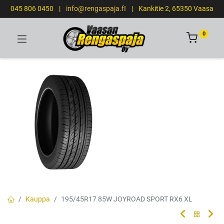
045 806 0450
|
info@rengaspaja.fI
|
Kankitie 2, 65350 Vaasa
0
Kauppa
195/45R17 85W JOYROAD SPORT RX6 XL