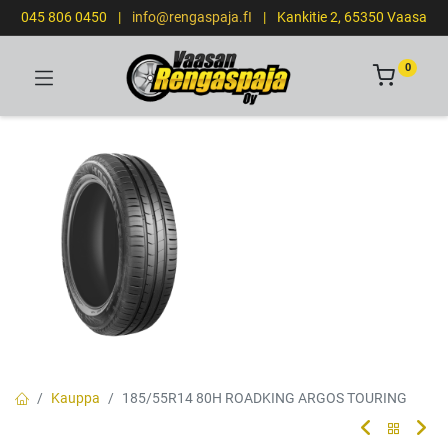
045 806 0450
|
info@rengaspaja.fI
|
Kankitie 2, 65350 Vaasa
0
Kauppa
185/55R14 80H ROADKING ARGOS TOURING