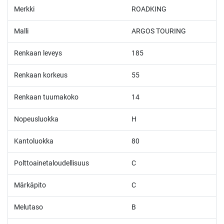
Merkki
ROADKING
Malli
ARGOS TOURING
Renkaan leveys
185
Renkaan korkeus
55
Renkaan tuumakoko
14
Nopeusluokka
H
Kantoluokka
80
Polttoainetaloudellisuus
C
Märkäpito
C
Melutaso
B