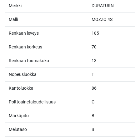
Merkki
DURATURN
Malli
MOZZO 4S
Renkaan leveys
185
Renkaan korkeus
70
Renkaan tuumakoko
13
Nopeusluokka
T
Kantoluokka
86
Polttoainetaloudellisuus
C
Märkäpito
B
Melutaso
B