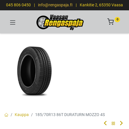
045 806 0450
|
info@rengaspaja.fI
|
Kankitie 2, 65350 Vaasa
0
Kauppa
185/70R13 86T DURATURN MOZZO 4S