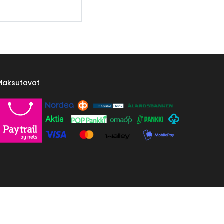
Maksutavat
------- */ /* Fontit Google Fontsista */ @import
-vr-yellow: #F4D521; /* Pääkeltainen */ --vr-gold: #BA9517; /*
F; /* Valkoinen */ } /* --------------------------- Perustypografia ---------
e UI", sans-serif; font-size: 16px; font-weight: 400; line-height: 1.55; color: