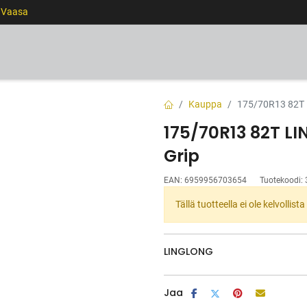
0 Vaasa
RENKAAT
VANTEET
PALVELUT
RAHOITUS
Kauppa
175/70R13 82T 
175/70R13 82T L
Grip
EAN:
6959956703654
Tuotekoodi:
Tällä tuotteella ei ole kelvollis
LINGLONG
Jaa