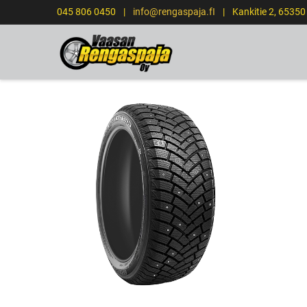
045 806 0450
|
info@rengaspaja.fI
|
Kankitie 2, 6535
ETUSIVU