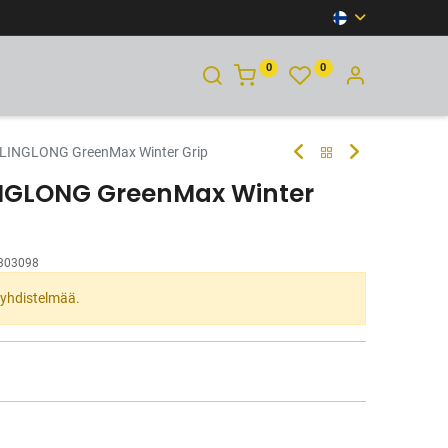
0
0
YHTEYSTIEDOT
LINGLONG GreenMax Winter Grip
INGLONG GreenMax Winter
303098
ta yhdistelmää.