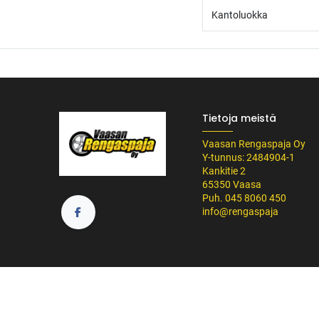
Kantoluokka
Tietoja meistä
Vaasan Rengaspaja Oy
Y-tunnus: 2484904-1
Kankitie 2
65350 Vaasa
Puh. 045 8060 450
info@rengaspaja
/* ---------------------------------------------------------- Vaasan Rengaspaja – typogr
url('https://fonts.googleapis.com/css2?family=Bebas+Neue&family=Inter:
Tummempi kulta (hover, korostukset) */ --vr-dark: #1F1F1F; /* Uusi melkein m
------------------ */ /* Leipäteksti ja perus-UI */ body, p, li, input, textarea