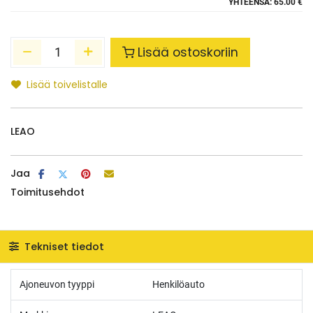
YHTEENSÄ:
65.00 €
Lisää ostoskoriin
Lisää toivelistalle
LEAO
Jaa
Toimitusehdot
Tekniset tiedot
Ajoneuvon tyyppi
Henkilöauto