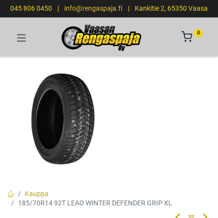
045 806 0450
|
info@rengaspaja.fI
|
Kankitie 2, 65350 Vaasa
0
Kauppa
185/70R14 92T LEAO WINTER DEFENDER GRIP XL