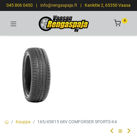
045 806 0450
|
info@rengaspaja.fI
|
Kankitie 2, 65350 Vaasa
0
Kauppa
165/45R15 68V COMFORSER SPORTS-K4