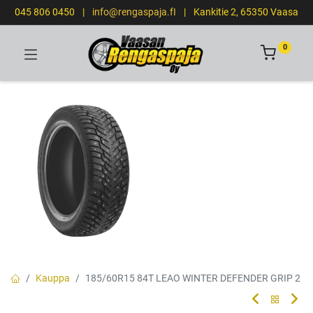
045 806 0450
|
info@rengaspaja.fI
|
Kankitie 2, 65350 Vaasa
0
Kauppa
185/60R15 84T LEAO WINTER DEFENDER GRIP 2