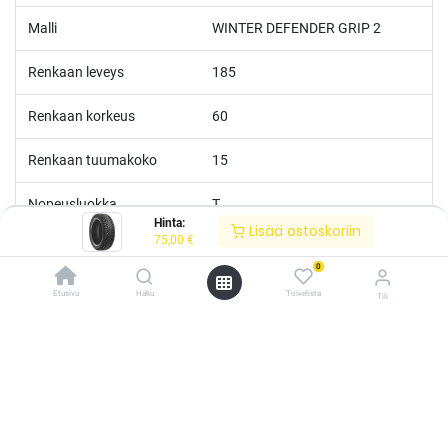
Malli
WINTER DEFENDER GRIP 2
Renkaan leveys
185
Renkaan korkeus
60
Renkaan tuumakoko
15
Nopeusluokka
T
Hinta:
Lisää ostoskoriin
75,00
€
Kantoluokka
84
0
M+S
Kyllä
Etusivu
Haku
Toivelista
Tili
/* ---------------------------------------------------------- Vaasan Rengaspaja –
typografia + väriteema (Odoo CSS-injektio) ---------------------------------------------
------------- */ /* Fontit Google Fontsista */ @import
url('https://fonts.googleapis.com/css2?
family=Bebas+Neue&family=Inter:wght@400;500;600&display=swap');
/* Brändivärit muuttujina */ :root { --vr-yellow: #F4D521; /* Pääkeltainen
*/ --vr-gold: #BA9517; /* Tummempi kulta (hover, korostukset) */ --vr-