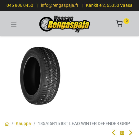
045 806 0450
|
info@rengaspaja.fI
|
Kankitie 2, 65350 Vaasa
0
Kauppa
185/65R15 88T LEAO WINTER DEFENDER GRIP