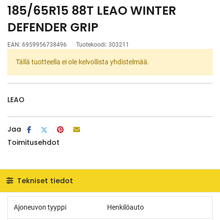
185/65R15 88T LEAO WINTER
DEFENDER GRIP
EAN:
6959956738496
Tuotekoodi:
303211
Tällä tuotteella ei ole kelvollista yhdistelmää.
LEAO
Jaa
Toimitusehdot
Tekniset tiedot
Ajoneuvon tyyppi
Henkilöauto