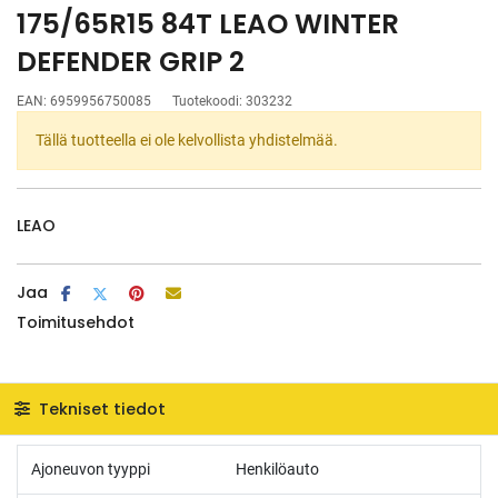
175/65R15 84T LEAO WINTER
DEFENDER GRIP 2
EAN:
6959956750085
Tuotekoodi:
303232
Tällä tuotteella ei ole kelvollista yhdistelmää.
LEAO
Jaa
Toimitusehdot
Tekniset tiedot
Ajoneuvon tyyppi
Henkilöauto