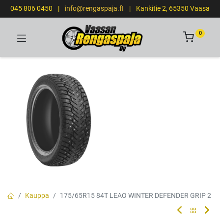
045 806 0450
|
info@rengaspaja.fI
|
Kankitie 2, 65350 Vaasa
0
Kauppa
175/65R15 84T LEAO WINTER DEFENDER GRIP 2