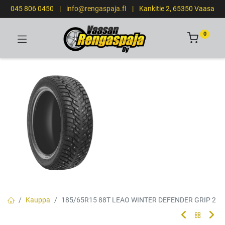
045 806 0450
|
info@rengaspaja.fI
|
Kankitie 2, 65350 Vaasa
0
Kauppa
185/65R15 88T LEAO WINTER DEFENDER GRIP 2