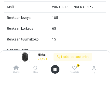
Malli
WINTER DEFENDER GRIP 2
Renkaan leveys
185
Renkaan korkeus
65
Renkaan tuumakoko
15
Nopeusluokka
T
Hinta:
Lisää ostoskoriin
77,50
€
Kantoluokka
88
0
M+S
Kyllä
Etusivu
Haku
Toivelista
Tili
/* ---------------------------------------------------------- Vaasan Rengaspaja –
typografia + väriteema (Odoo CSS-injektio) ---------------------------------------------
------------- */ /* Fontit Google Fontsista */ @import
url('https://fonts.googleapis.com/css2?
family=Bebas+Neue&family=Inter:wght@400;500;600&display=swap');
/* Brändivärit muuttujina */ :root { --vr-yellow: #F4D521; /* Pääkeltainen
*/ --vr-gold: #BA9517; /* Tummempi kulta (hover, korostukset) */ --vr-