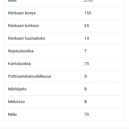
Malli
Z107
Renkaan leveys
155
Renkaan korkeus
65
Renkaan tuumakoko
14
Nopeusluokka
T
Kantoluokka
75
Polttoainetaloudellisuus
D
Märkäpito
B
Melutaso
B
Melu
70