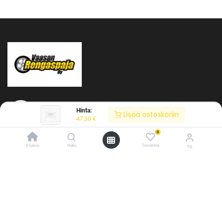
Hinta:
Lisää ostoskoriin
47,50
€
0
Tietoja meistä
Etusivu
Haku
Toivelista
Tili
Vaasan Rengaspaja Oy
/* ---------------------------------------------------------- Vaasan Rengaspaja –
Y-tunnus: 2484904-1
typografia + väriteema (Odoo CSS-injektio) ---------------------------------------------
Kankitie 2
------------- */ /* Fontit Google Fontsista */ @import
65350 Vaasa
url('https://fonts.googleapis.com/css2?
Puh. 045 8060 450
family=Bebas+Neue&family=Inter:wght@400;500;600&display=swap');
info@rengaspaja
/* Brändivärit muuttujina */ :root { --vr-yellow: #F4D521; /* Pääkeltainen
*/ --vr-gold: #BA9517; /* Tummempi kulta (hover, korostukset) */ --vr-