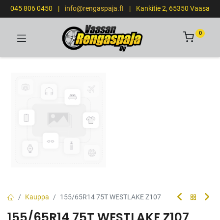
045 806 0450
|
info@rengaspaja.fI
|
Kankitie 2, 65350 Vaasa
0
Kauppa
155/65R14 75T WESTLAKE Z107
155/65R14 75T WESTLAKE Z107