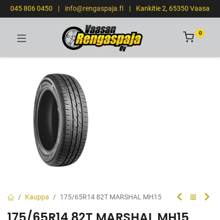
045 806 0450
|
info@rengaspaja.fI
|
Kankitie 2, 65350 Vaasa
0
Kauppa
175/65R14 82T MARSHAL MH15
175/65R14 82T MARSHAL MH15