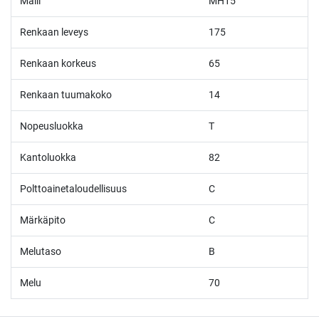
Malli
MH15
Renkaan leveys
175
Renkaan korkeus
65
Renkaan tuumakoko
14
Nopeusluokka
T
Kantoluokka
82
Polttoainetaloudellisuus
C
Märkäpito
C
Melutaso
B
Melu
70