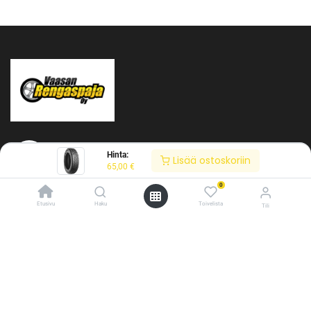
Hinta:
Lisää ostoskoriin
65,00
€
0
Tietoja meistä
Etusivu
Haku
Toivelista
Tili
Vaasan Rengaspaja Oy
/* ---------------------------------------------------------- Vaasan Rengaspaja –
Y-tunnus: 2484904-1
typografia + väriteema (Odoo CSS-injektio) ---------------------------------------------
Kankitie 2
------------- */ /* Fontit Google Fontsista */ @import
65350 Vaasa
url('https://fonts.googleapis.com/css2?
Puh. 045 8060 450
family=Bebas+Neue&family=Inter:wght@400;500;600&display=swap');
info@rengaspaja
/* Brändivärit muuttujina */ :root { --vr-yellow: #F4D521; /* Pääkeltainen
*/ --vr-gold: #BA9517; /* Tummempi kulta (hover, korostukset) */ --vr-