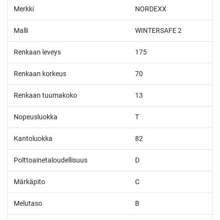
Merkki
NORDEXX
Malli
WINTERSAFE 2
Renkaan leveys
175
Renkaan korkeus
70
Renkaan tuumakoko
13
Nopeusluokka
T
Kantoluokka
82
Polttoainetaloudellisuus
D
Märkäpito
C
Melutaso
B