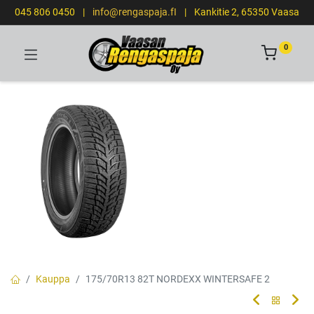
045 806 0450
|
info@rengaspaja.fI
|
Kankitie 2, 65350 Vaasa
0
Kauppa
175/70R13 82T NORDEXX WINTERSAFE 2