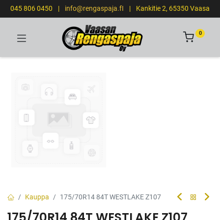
045 806 0450
|
info@rengaspaja.fI
|
Kankitie 2, 65350 Vaasa
0
Kauppa
175/70R14 84T WESTLAKE Z107
175/70R14 84T WESTLAKE Z107