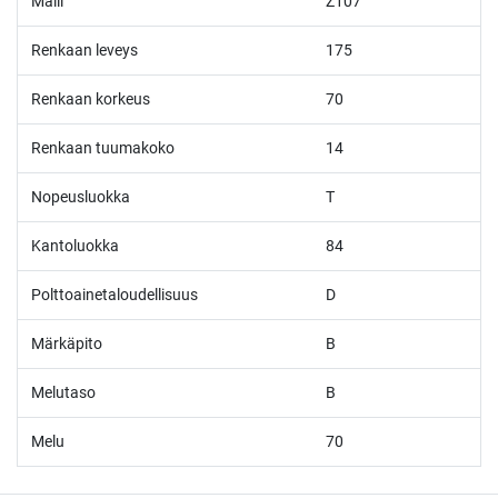
Malli
Z107
Renkaan leveys
175
Renkaan korkeus
70
Renkaan tuumakoko
14
Nopeusluokka
T
Kantoluokka
84
Polttoainetaloudellisuus
D
Märkäpito
B
Melutaso
B
Melu
70