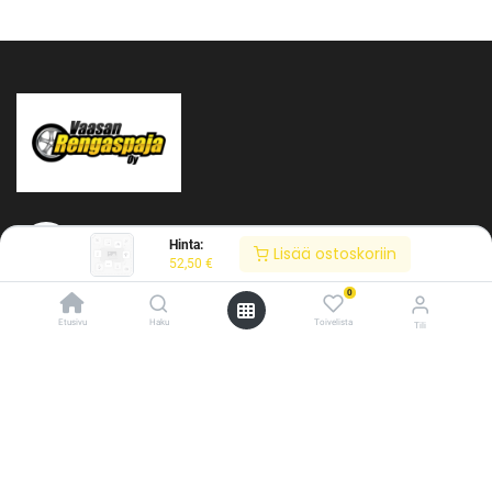
Hinta:
Lisää ostoskoriin
52,50
€
0
Tietoja meistä
Etusivu
Haku
Toivelista
Tili
Vaasan Rengaspaja Oy
/* ---------------------------------------------------------- Vaasan Rengaspaja –
Y-tunnus: 2484904-1
typografia + väriteema (Odoo CSS-injektio) ---------------------------------------------
Kankitie 2
------------- */ /* Fontit Google Fontsista */ @import
65350 Vaasa
url('https://fonts.googleapis.com/css2?
Puh. 045 8060 450
family=Bebas+Neue&family=Inter:wght@400;500;600&display=swap');
info@rengaspaja
/* Brändivärit muuttujina */ :root { --vr-yellow: #F4D521; /* Pääkeltainen
*/ --vr-gold: #BA9517; /* Tummempi kulta (hover, korostukset) */ --vr-