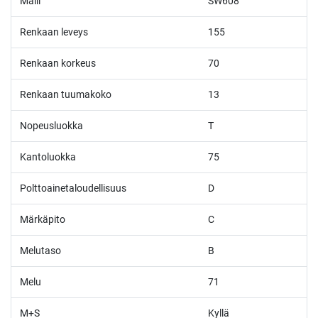
Malli
SW608
Renkaan leveys
155
Renkaan korkeus
70
Renkaan tuumakoko
13
Nopeusluokka
T
Kantoluokka
75
Polttoainetaloudellisuus
D
Märkäpito
C
Melutaso
B
Melu
71
M+S
Kyllä