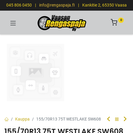
045 806 0450
|
info@rengaspaja.fI
|
Kankitie 2, 65350 Vaasa
0
Kauppa
155/70R13 75T WESTLAKE SW608
155/70R13 75T WESTLAKE SW608