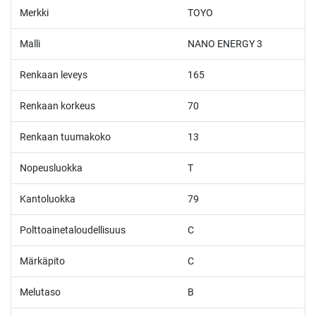
Merkki
TOYO
Malli
NANO ENERGY 3
Renkaan leveys
165
Renkaan korkeus
70
Renkaan tuumakoko
13
Nopeusluokka
T
Kantoluokka
79
Polttoainetaloudellisuus
C
Märkäpito
C
Melutaso
B