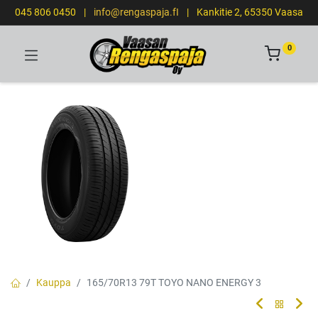
045 806 0450
|
info@rengaspaja.fI
|
Kankitie 2, 65350 Vaasa
0
Kauppa
165/70R13 79T TOYO NANO ENERGY 3