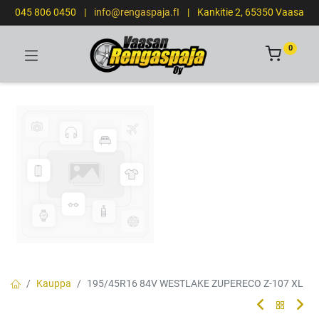
045 806 0450
|
info@rengaspaja.fI
|
Kankitie 2, 65350 Vaasa
0
Kauppa
195/45R16 84V WESTLAKE ZUPERECO Z-107 XL