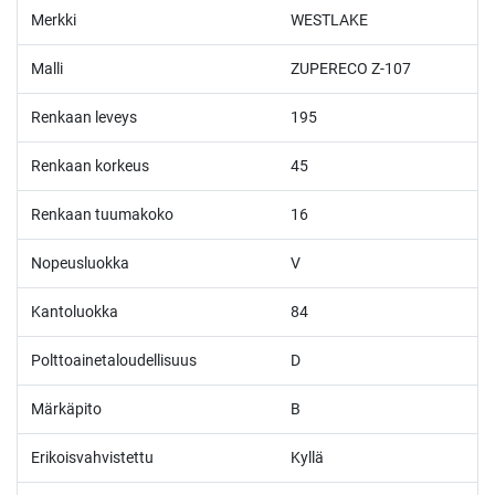
Merkki
WESTLAKE
Malli
ZUPERECO Z-107
Renkaan leveys
195
Renkaan korkeus
45
Renkaan tuumakoko
16
Nopeusluokka
V
Kantoluokka
84
Polttoainetaloudellisuus
D
Märkäpito
B
Erikoisvahvistettu
Kyllä