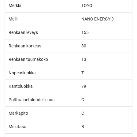
Merkki
TOYO
Malli
NANO ENERGY 3
Renkaan leveys
155
Renkaan korkeus
80
Renkaan tuumakoko
13
Nopeusluokka
T
Kantoluokka
79
Polttoainetaloudellisuus
C
Märkäpito
C
Melutaso
B