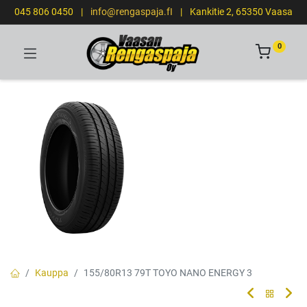
045 806 0450
|
info@rengaspaja.fI
|
Kankitie 2, 65350 Vaasa
0
Kauppa
155/80R13 79T TOYO NANO ENERGY 3