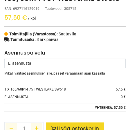
EAN:
6927116129019
Tuotekoodi:
305715
57,50
€
/ kpl
Toimittajilla (Varastossa):
Saatavilla
Toimitusaika:
3 arkipäivää
Asennuspalvelu
Mikäli valitset asennuksen alle, pääset varaamaan ajan kassalla
1
X 165/60R14 75T WESTLAKE SW618
57.5 €
EI ASENNUSTA
0 €
YHTEENSÄ:
57.50 €
Lisää ostoskoriin