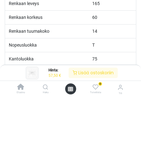
Renkaan leveys
165
Renkaan korkeus
60
Renkaan tuumakoko
14
Nopeusluokka
T
Kantoluokka
75
Hinta:
Lisää ostoskoriin
Polttoainetaloudellisuus
E
57,50
€
0
Märkäpito
E
Etusivu
Haku
Toivelista
Tili
Melutaso
B
/* ---------------------------------------------------------- Vaasan Rengaspaja –
typografia + väriteema (Odoo CSS-injektio) ---------------------------------------------
------------- */ /* Fontit Google Fontsista */ @import
Melu
71
url('https://fonts.googleapis.com/css2?
family=Bebas+Neue&family=Inter:wght@400;500;600&display=swap');
M+S
Kyllä
/* Brändivärit muuttujina */ :root { --vr-yellow: #F4D521; /* Pääkeltainen
*/ --vr-gold: #BA9517; /* Tummempi kulta (hover, korostukset) */ --vr-