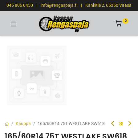
045 806 0450
|
info@rengaspaja.fI
|
Kankitie 2, 65350 Vaasa
0
Kauppa
165/60R14 75T WESTLAKE SW618
165/60R14 75T WESTLAKE SW618