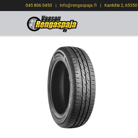
045 806 0450
|
info@rengaspaja.fI
|
Kankitie 2, 6535
ETUSIVU