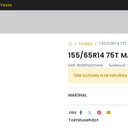
0 Vaasa
RENKAAT
VANTEET
PALVELUT
RAHOITUS
Kauppa
155/65R14 75
155/65R14 75T 
EAN:
8808956293444
Tuotekoodi:
Tällä tuotteella ei ole kelvollis
MARSHAL
Jaa
Toimitusehdot