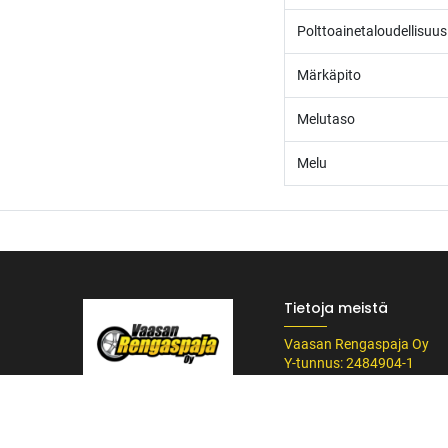
Polttoainetaloudellisuus
Märkäpito
Melutaso
Melu
Tietoja meistä
Vaasan Rengaspaja Oy
Y-tunnus: 2484904-1
Kankitie 2
/* ---------------------------------------------------------- Vaasan Rengaspaja – typogr
65350 Vaasa
url('https://fonts.googleapis.com/css2?family=Bebas+Neue&family=Inter:
Puh. 045 8060 450
Tummempi kulta (hover, korostukset) */ --vr-dark: #1F1F1F; /* Uusi melkein m
info@rengaspaja
------------------ */ /* Leipäteksti ja perus-UI */ body, p, li, input, textarea