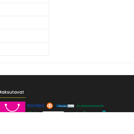
Maksutavat
------- */ /* Fontit Google Fontsista */ @import
-vr-yellow: #F4D521; /* Pääkeltainen */ --vr-gold: #BA9517; /*
F; /* Valkoinen */ } /* --------------------------- Perustypografia ---------
e UI", sans-serif; font-size: 16px; font-weight: 400; line-height: 1.55; color: