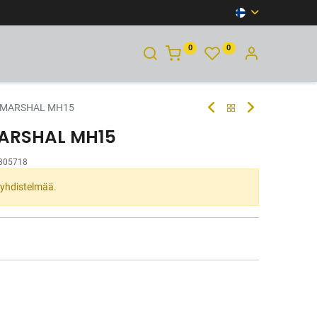
0
0
YHTEYSTIEDOT
T MARSHAL MH15
MARSHAL MH15
305718
ta yhdistelmää.