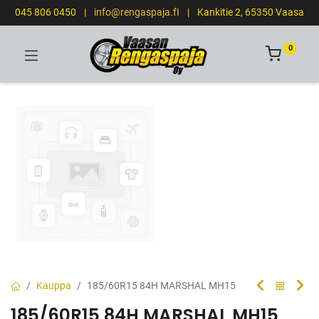
045 806 0450
|
info@rengaspaja.fI
|
Kankitie 2, 65350 Vaasa
0
Kauppa
185/60R15 84H MARSHAL MH15
185/60R15 84H MARSHAL MH15