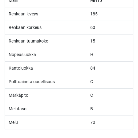
Malli
MH15
Renkaan leveys
185
Renkaan korkeus
60
Renkaan tuumakoko
15
Nopeusluokka
H
Kantoluokka
84
Polttoainetaloudellisuus
C
Märkäpito
C
Melutaso
B
Melu
70