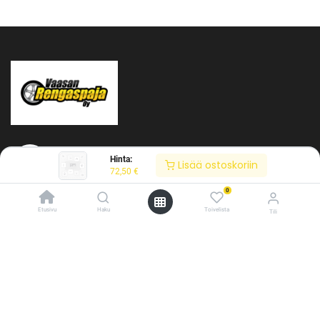
Hinta:
Lisää ostoskoriin
72,50
€
0
Tietoja meistä
Etusivu
Haku
Toivelista
Tili
Vaasan Rengaspaja Oy
/* ---------------------------------------------------------- Vaasan Rengaspaja –
Y-tunnus: 2484904-1
typografia + väriteema (Odoo CSS-injektio) ---------------------------------------------
Kankitie 2
------------- */ /* Fontit Google Fontsista */ @import
65350 Vaasa
url('https://fonts.googleapis.com/css2?
Puh. 045 8060 450
family=Bebas+Neue&family=Inter:wght@400;500;600&display=swap');
info@rengaspaja
/* Brändivärit muuttujina */ :root { --vr-yellow: #F4D521; /* Pääkeltainen
*/ --vr-gold: #BA9517; /* Tummempi kulta (hover, korostukset) */ --vr-