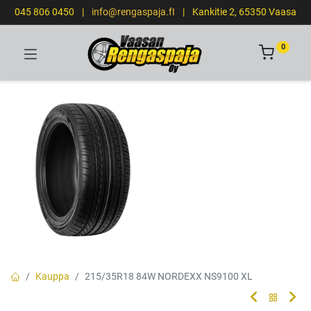
045 806 0450
|
info@rengaspaja.fI
|
Kankitie 2, 65350 Vaasa
0
Kauppa
215/35R18 84W NORDEXX NS9100 XL