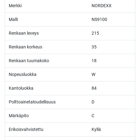
Merkki
NORDEXX
Malli
NS9100
Renkaan leveys
215
Renkaan korkeus
35
Renkaan tuumakoko
18
Nopeusluokka
W
Kantoluokka
84
Polttoainetaloudellisuus
D
Märkäpito
C
Erikoisvahvistettu
Kyllä