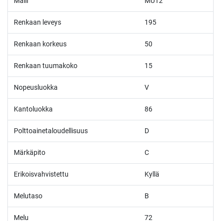
Malli
MU12
Renkaan leveys
195
Renkaan korkeus
50
Renkaan tuumakoko
15
Nopeusluokka
V
Kantoluokka
86
Polttoainetaloudellisuus
D
Märkäpito
C
Erikoisvahvistettu
Kyllä
Melutaso
B
Melu
72