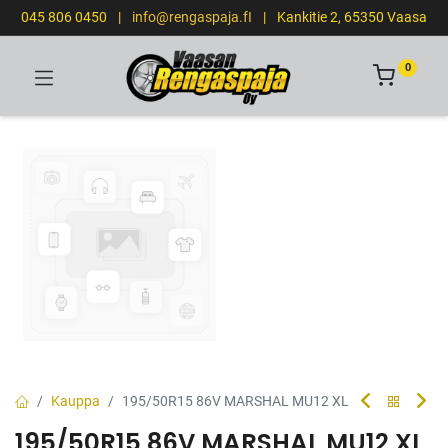
045 806 0450
|
info@rengaspaja.fI
|
Kankitie 2, 65350 Vaasa
0
Kauppa
195/50R15 86V MARSHAL MU12 XL
195/50R15 86V MARSHAL MU12 XL