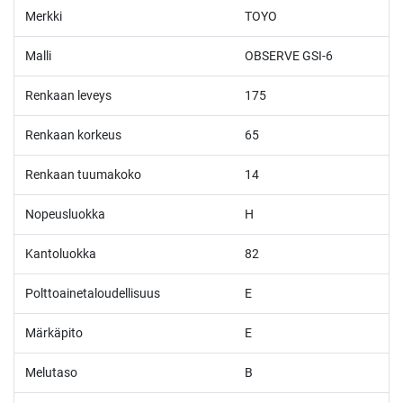
Merkki
TOYO
Malli
OBSERVE GSI-6
Renkaan leveys
175
Renkaan korkeus
65
Renkaan tuumakoko
14
Nopeusluokka
H
Kantoluokka
82
Polttoainetaloudellisuus
E
Märkäpito
E
Melutaso
B