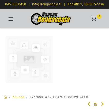
045 806 0450
|
info@rengaspaja.fI
|
Kankitie 2, 65350 Vaasa
0
Kauppa
175/65R14 82H TOYO OBSERVE GSI-6