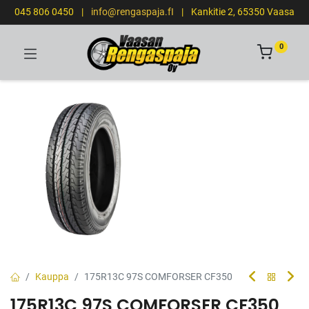
045 806 0450
|
info@rengaspaja.fI
|
Kankitie 2, 65350 Vaasa
0
Kauppa
175R13C 97S COMFORSER CF350
175R13C 97S COMFORSER CF350