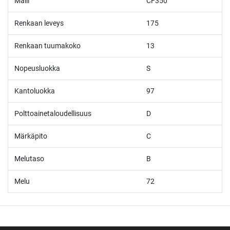
Malli
CF350
Renkaan leveys
175
Renkaan tuumakoko
13
Nopeusluokka
S
Kantoluokka
97
Polttoainetaloudellisuus
D
Märkäpito
C
Melutaso
B
Melu
72