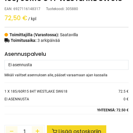
EAN:
6927116148317
Tuotekoodi:
305880
72,50
€
/ kpl
Toimittajilla (Varastossa):
Saatavilla
Toimitusaika:
3 arkipäivää
Asennuspalvelu
Mikäli valitset asennuksen alle, pääset varaamaan ajan kassalla
1
X 185/60R15 84T WESTLAKE SW618
72.5 €
EI ASENNUSTA
0 €
YHTEENSÄ:
72.50 €
Lisää ostoskoriin