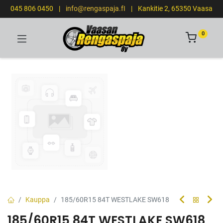
045 806 0450
|
info@rengaspaja.fI
|
Kankitie 2, 65350 Vaasa
0
Kauppa
185/60R15 84T WESTLAKE SW618
185/60R15 84T WESTLAKE SW618