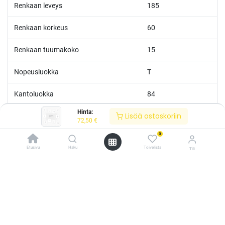
Renkaan leveys
185
Renkaan korkeus
60
Renkaan tuumakoko
15
Nopeusluokka
T
Kantoluokka
84
Hinta:
Lisää ostoskoriin
Polttoainetaloudellisuus
E
72,50
€
0
Märkäpito
E
Etusivu
Haku
Toivelista
Tili
Melutaso
B
/* ---------------------------------------------------------- Vaasan Rengaspaja –
typografia + väriteema (Odoo CSS-injektio) ---------------------------------------------
------------- */ /* Fontit Google Fontsista */ @import
Melu
71
url('https://fonts.googleapis.com/css2?
family=Bebas+Neue&family=Inter:wght@400;500;600&display=swap');
M+S
Kyllä
/* Brändivärit muuttujina */ :root { --vr-yellow: #F4D521; /* Pääkeltainen
*/ --vr-gold: #BA9517; /* Tummempi kulta (hover, korostukset) */ --vr-