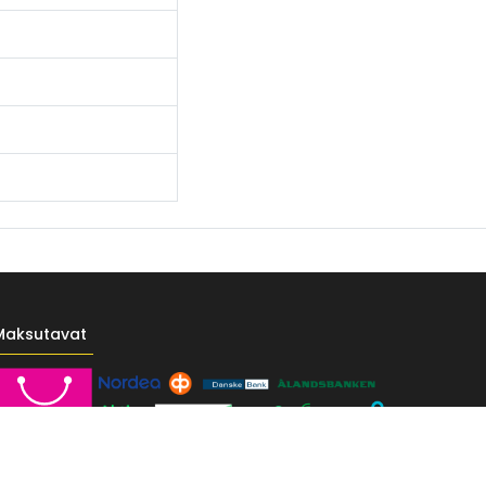
Maksutavat
------- */ /* Fontit Google Fontsista */ @import
-vr-yellow: #F4D521; /* Pääkeltainen */ --vr-gold: #BA9517; /*
F; /* Valkoinen */ } /* --------------------------- Perustypografia ---------
e UI", sans-serif; font-size: 16px; font-weight: 400; line-height: 1.55; color: