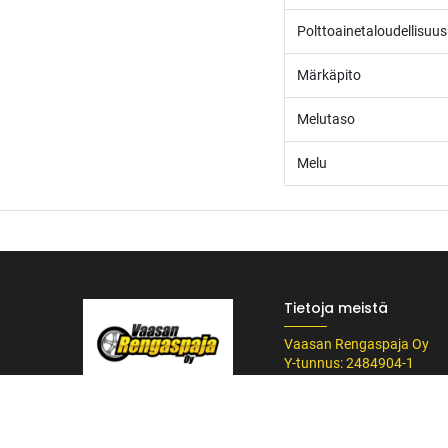
Polttoainetaloudellisuus
Märkäpito
Melutaso
Melu
Tietoja meistä
Vaasan Rengaspaja Oy
Y-tunnus: 2484904-1
Kankitie 2
/* ---------------------------------------------------------- Vaasan Rengaspaja – typogr
65350 Vaasa
url('https://fonts.googleapis.com/css2?family=Bebas+Neue&family=Inter:
Puh. 045 8060 450
Tummempi kulta (hover, korostukset) */ --vr-dark: #1F1F1F; /* Uusi melkein m
info@rengaspaja
------------------ */ /* Leipäteksti ja perus-UI */ body, p, li, input, textarea