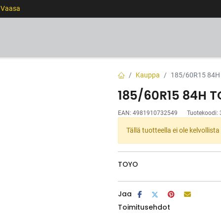
0 Vaasa
RENKAAT
VANTEET
PALVELUT
RAHOITUS
Kauppa
185/60R15 84H
185/60R15 84H 
EAN:
4981910732549
Tuotekoodi:
Tällä tuotteella ei ole kelvollis
TOYO
Jaa
Toimitusehdot