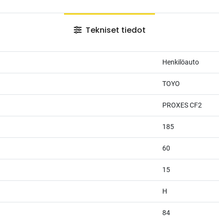
Tekniset tiedot
Henkilöauto
TOYO
PROXES CF2
185
60
15
H
84