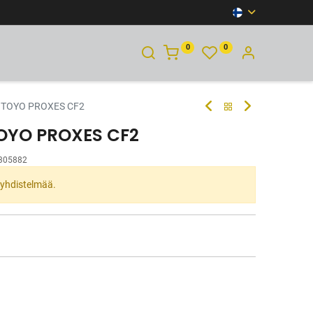
0
0
YHTEYSTIEDOT
 TOYO PROXES CF2
TOYO PROXES CF2
305882
ta yhdistelmää.