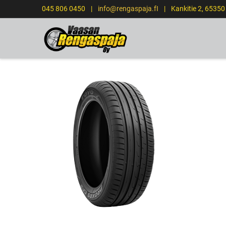
045 806 0450
|
info@rengaspaja.fI
|
Kankitie 2, 6535
ETUSIVU