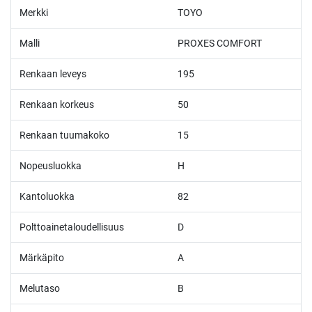
Merkki
TOYO
Malli
PROXES COMFORT
Renkaan leveys
195
Renkaan korkeus
50
Renkaan tuumakoko
15
Nopeusluokka
H
Kantoluokka
82
Polttoainetaloudellisuus
D
Märkäpito
A
Melutaso
B