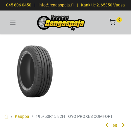
045 806 0450
|
info@rengaspaja.fI
|
Kankitie 2, 65350 Vaasa
0
Kauppa
195/50R15 82H TOYO PROXES COMFORT