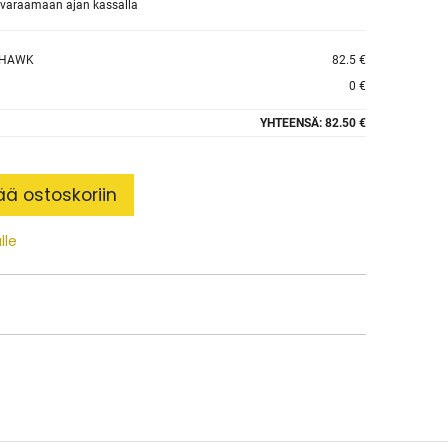
et varaamaan ajan kassalla
DHAWK
82.5 €
0 €
YHTEENSÄ:
82.50 €
ää ostoskoriin
lle