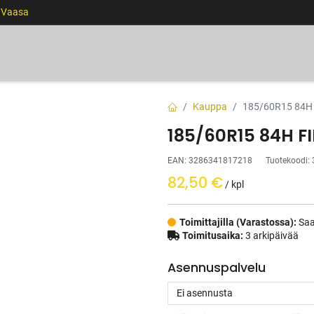
0 Vaasa
RENKAAT
VANTEET
PALVELUT
RAHOITUS
Kauppa
185/60R15 84
185/60R15 84H 
EAN:
3286341817218
Tuotekoodi:
82,50
€
/ kpl
Toimittajilla (Varastossa):
Saa
Toimitusaika:
3 arkipäivää
Asennuspalvelu