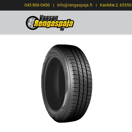
045 806 0450
|
info@rengaspaja.fI
|
Kankitie 2, 6535
ETUSIVU